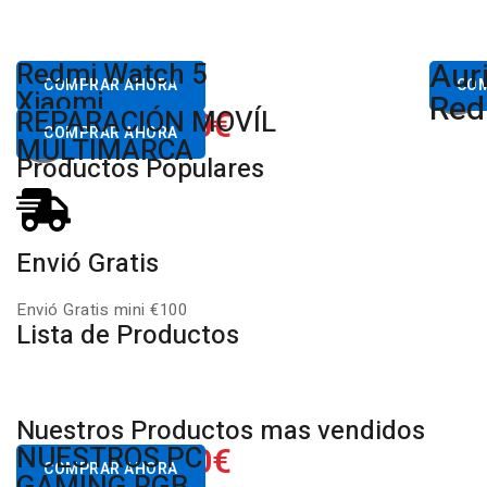
Aur
Desde
Redmi Watch 5
Des
80,00€
COMPRAR AHORA
CO
Xiaomi
Red
650.00€
REPARACIÓN MOVÍL
Desde
COMPRAR AHORA
MULTIMARCA
Productos Populares
Envió Gratis
Envió Gratis mini €100
Lista de Productos
Nuestros Productos mas vendidos
650.00€
NUESTROS PC
Desde
COMPRAR AHORA
GAMING RGB