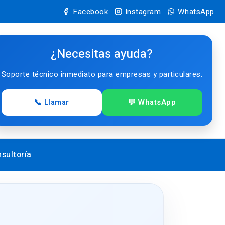
Facebook
Instagram
WhatsApp
¿Necesitas ayuda?
Soporte técnico inmediato para empresas y particulares.
📞 Llamar
💬 WhatsApp
sultoría