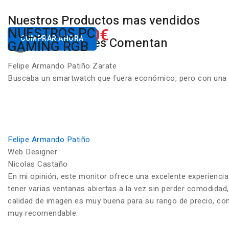
Nuestros Productos mas vendidos
650.00€
NUESTROS PC
Desde
COMPRAR AHORA
Nuestros Clientes Comentan
GAMING RGB
Felipe Armando Patiño Zarate
Buscaba un smartwatch que fuera económico, pero con una ca
Felipe Armando Patiño
Web Designer
Nicolas Castaño
En mi opinión, este monitor ofrece una excelente experiencia
tener varias ventanas abiertas a la vez sin perder comodidad,
calidad de imagen es muy buena para su rango de precio, con c
muy recomendable.