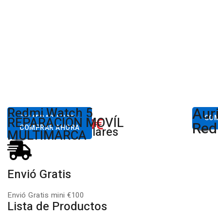
Aur
Desde
Redmi Watch 5
Des
80,00€
COMPRAR AHORA
650.00€
CO
REPARACIÓN MOVÍL
Desde
Xiaomi
Red
COMPRAR AHORA
Productos Populares
MULTIMARCA
Envió Gratis
Envió Gratis mini €100
Lista de Productos