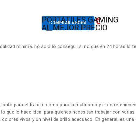
822.00€
PORTATILES GAMING
Desde
COMPRAR AHORA
AL MEJOR PRECIO
lidad mínima, no solo lo consegui, si no que en 24 horas lo t
 tanto para el trabajo como para la multitarea y el entretenim
 lo que lo hace ideal para quienes necesitan trabajar con varia
olores vivos y un nivel de brillo adecuado. En general, es una 