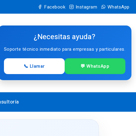
Facebook
Instagram
WhatsApp
¿Necesitas ayuda?
Soporte técnico inmediato para empresas y particulares.
📞 Llamar
💬 WhatsApp
sultoría