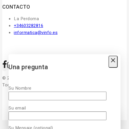
CONTACTO
La Perdoma
+34603282816
informatica@vinfo.es
Una pregunta
©
2026
Diseñado Por
Vinfo Soluciones Informaticas
Todos Los derechos Reservados
Su Nombre
Su email
Su Mensaje (optional)