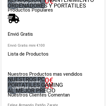
822.00€
MULTIMARCA
REPARACIÓN Y MANTENIMIENTO
Desde
COMPRAR AHORA
ORDENADORES Y PORTATILES
Productos Populares
Envió Gratis
Dev
Envió Gratis mini €100
Para
Lista de Productos
Nuestros Productos mas vendidos
650.00€
NUESTROS PC
Desde
COMPRAR AHORA
822.00€
GAMING RGB
PORTATILES GAMING
Desde
COMPRAR AHORA
AL MEJOR PRECIO
Nuestros Clientes Comentan
Felipe Armando Patiño Zarate