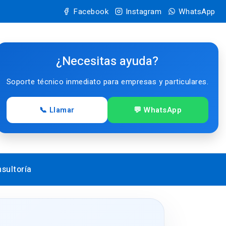
Facebook
Instagram
WhatsApp
¿Necesitas ayuda?
Soporte técnico inmediato para empresas y particulares.
📞 Llamar
💬 WhatsApp
sultoría