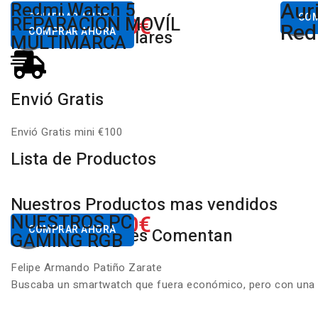
Aur
Desde
Redmi Watch 5
Des
80,00€
COMPRAR AHORA
650.00€
CO
REPARACIÓN MOVÍL
Desde
Xiaomi
Red
COMPRAR AHORA
Productos Populares
MULTIMARCA
Envió Gratis
Envió Gratis mini €100
Lista de Productos
Nuestros Productos mas vendidos
650.00€
NUESTROS PC
Desde
COMPRAR AHORA
Nuestros Clientes Comentan
GAMING RGB
Felipe Armando Patiño Zarate
Buscaba un smartwatch que fuera económico, pero con una ca