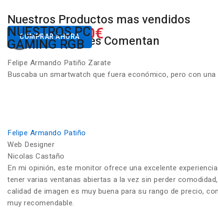
Nuestros Productos mas vendidos
650.00€
NUESTROS PC
Desde
COMPRAR AHORA
Nuestros Clientes Comentan
GAMING RGB
Felipe Armando Patiño Zarate
Buscaba un smartwatch que fuera económico, pero con una ca
Felipe Armando Patiño
Web Designer
Nicolas Castaño
En mi opinión, este monitor ofrece una excelente experiencia
tener varias ventanas abiertas a la vez sin perder comodidad,
calidad de imagen es muy buena para su rango de precio, con c
muy recomendable.