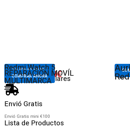
Aur
Desde
Redmi Watch 5
Des
80,00€
COMPRAR AHORA
650.00€
CO
REPARACIÓN MOVÍL
Desde
Xiaomi
Red
COMPRAR AHORA
Productos Populares
MULTIMARCA
Envió Gratis
Envió Gratis mini €100
Lista de Productos