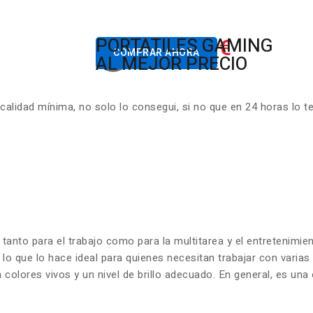
822.00€
PORTATILES GAMING
Desde
COMPRAR AHORA
AL MEJOR PRECIO
lidad mínima, no solo lo consegui, si no que en 24 horas lo t
 tanto para el trabajo como para la multitarea y el entretenim
 lo que lo hace ideal para quienes necesitan trabajar con varia
olores vivos y un nivel de brillo adecuado. En general, es una 