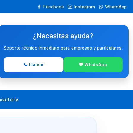
Facebook
Instagram
WhatsApp
¿Necesitas ayuda?
Soporte técnico inmediato para empresas y particulares.
📞 Llamar
💬 WhatsApp
sultoría