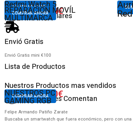
Aur
Desde
Redmi Watch 5
Des
80,00€
COMPRAR AHORA
650.00€
CO
REPARACIÓN MOVÍL
Desde
Xiaomi
Red
COMPRAR AHORA
Productos Populares
MULTIMARCA
Envió Gratis
Envió Gratis mini €100
Lista de Productos
Nuestros Productos mas vendidos
650.00€
NUESTROS PC
Desde
COMPRAR AHORA
Nuestros Clientes Comentan
GAMING RGB
Felipe Armando Patiño Zarate
Buscaba un smartwatch que fuera económico, pero con una ca