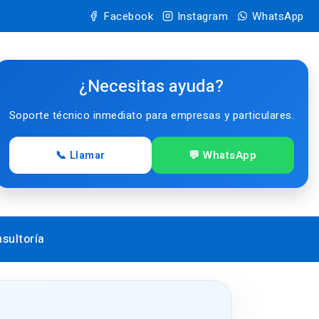
Facebook
Instagram
WhatsApp
¿Necesitas ayuda?
Soporte técnico inmediato para empresas y particulares.
📞 Llamar
💬 WhatsApp
sultoría