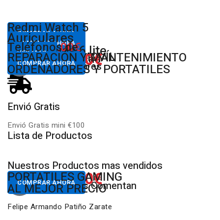
Desde
Redmi Watch 5
80,00€
COMPRAR AHORA
Desde
Auriculares
18,00€
Xiaomi
COMPRAR AHORA
Desde
Teléfonos de
30,00€
Redmi Buds 6 lite
650.00€
VER MÁS
822.00€
REPARACIÓN MOVÍL
REPARACIÓN Y MANTENIMIENTO
Todas las Marcas
Desde
Desde
COMPRAR AHORA
COMPRAR AHORA
Productos Populares
MULTIMARCA
ORDENADORES Y PORTATILES
Envió Gratis
D
Envió Gratis mini €100
P
Lista de Productos
Nuestros Productos mas vendidos
650.00€
822.00€
NUESTROS PC
PORTATILES GAMING
Desde
Desde
COMPRAR AHORA
COMPRAR AHORA
Nuestros Clientes Comentan
GAMING RGB
AL MEJOR PRECIO
Felipe Armando Patiño Zarate